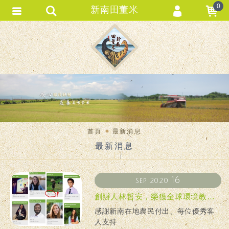
0
新南田董米
會員登入
會員註冊
忘記密碼
訂單查詢
匯款通知
首頁
最新消息
最新消息
16
Sep, 2020
創辦人林哲安，榮獲全球環境教育
青年領袖獎
感謝新南在地農民付出、每位優秀客
人支持