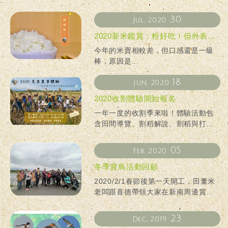
30
Jul, 2020
2020新米鑑賞：粉好吃！但外表請
多包涵
今年的米賣相較差，但口感還是一級
棒，原因是...
18
Jun, 2020
2020收割體驗開始報名
一年一度的收割季來啦！體驗活動包
含田間導覽、割稻解說、割稻與打穀
體驗、米食品嘗
05
Feb, 2020
冬季賞鳥活動回顧
2020/2/1春節後第一天開工，田董米
老闆跟喜德帶領大家在新南周邊賞
鳥，這是冬季最後一場賞鳥活動，很
開心收穫滿滿喔！一起來回顧今天豐
23
Dec, 2019
碩的成果吧。