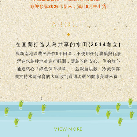
歡迎預購2026年新米，預計8月中出貨
ABOUT
在宜蘭打造人鳥共享的水田(2014創立)
與新南地區農民合作9甲田區，不使用任何農藥與化肥
營造水鳥棲地並進行觀測，讓鳥吃的安心、住的放心
通過慈心「綠色保育標章」，並親自烘穀、冷藏保存
讓支持水鳥保育的大家收到週週現碾的健康美味米食！
VIEW MORE