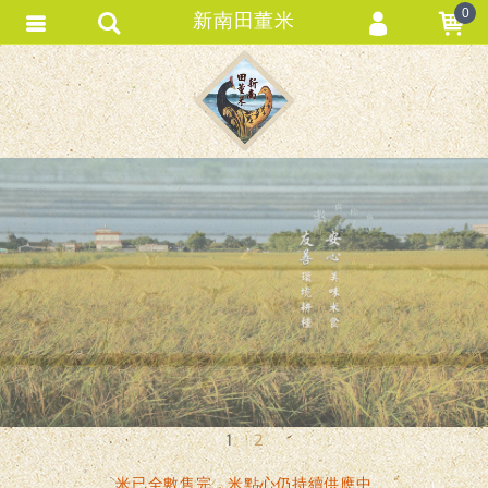
0
新南田董米
會員登入
會員註冊
忘記密碼
訂單查詢
匯款通知
1
2
米已全數售完，米點心仍持續供應中