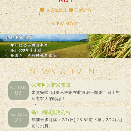
NT$ 1
加入追蹤
了解詳情
VIEW MORE
NEWS & EVENT
米完售與新米預購
Jul, 2026
03
米賣完啦~田董米團隊在此深深一鞠躬，致上對
所有客人的感謝！
過年期間服務公告
Jan, 2026
22
年前最後訂購：2/1(日) 23:59前下單，2/14(六)
前可到貨。