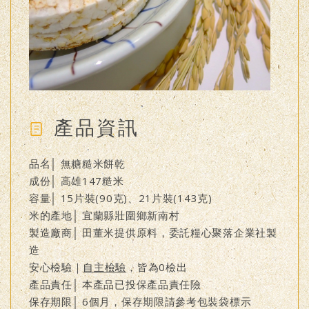
產品資訊
品名│ 無糖糙米餅乾
成份│ 高雄147糙米
容量│ 15片裝(90克)、21片裝(143克)
米的產地│ 宜蘭縣壯圍鄉新南村
製造廠商│ 田董米提供原料，委託糧心聚落企業社製
造
安心檢驗｜
自主檢驗
，皆為0檢出
產品責任│ 本產品已投保產品責任險
保存期限│ 6個月，保存期限請參考包裝袋標示