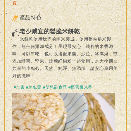
貨
產品特色
老少咸宜的鬆脆米餅乾
米餅乾使用我們的糙米製成，使用整粒糙米製
作，無任何添加成分！呈現最安心、純粹的米香滋
味，可以單吃，也可以搭配果醬、沙拉、冰淇淋，或
添加蜂蜜、堅果、煙燻紅椒粉一起食用，是大小朋友
共享的小點心。天然、純淨、無添加，請安心享用美
好的滋味！
#全素 #無麩質 #嬰兒副食品 #懷舊爆米香