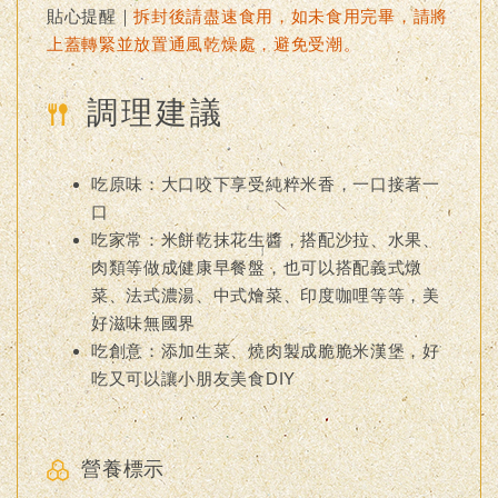
貼心提醒｜
拆封後請盡速食用，如未食用完畢，請將
上蓋轉緊並放置通風乾燥處，避免受潮。
調理建議
吃原味：大口咬下享受純粹米香，一口接著一
口
吃家常：米餅乾抹花生醬，搭配沙拉、水果、
肉類等做成健康早餐盤，也可以搭配義式燉
菜、法式濃湯、中式燴菜、印度咖哩等等，美
好滋味無國界
吃創意：添加生菜、燒肉製成脆脆米漢堡，好
吃又可以讓小朋友美食DIY
營養標示