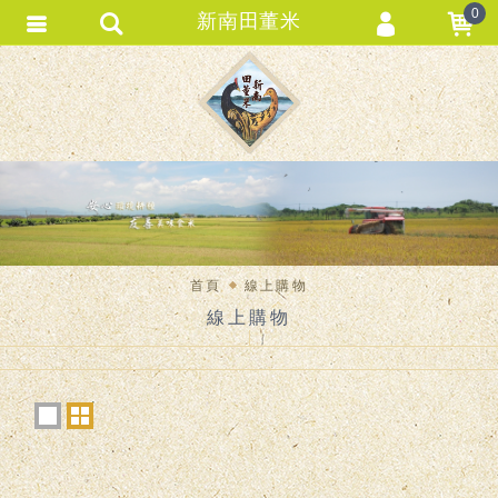
0
新南田董米
會員登入
會員註冊
忘記密碼
訂單查詢
匯款通知
首頁
線上購物
線上購物