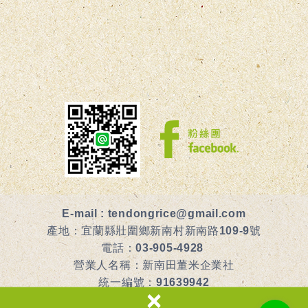
E-mail :
tendongrice@gmail.com
產地：宜蘭縣壯圍鄉新南村新南路109-9號
電話：
03-905-4928
營業人名稱：新南田董米企業社
統一編號：91639942
×
食品業者登錄字號：G-191639942-00000-7