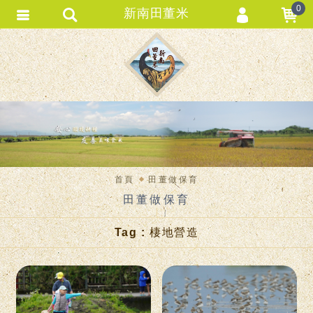
0
新南田董米
會員登入
會員註冊
忘記密碼
訂單查詢
匯款通知
首頁
田董做保育
田董做保育
Tag : 棲地營造