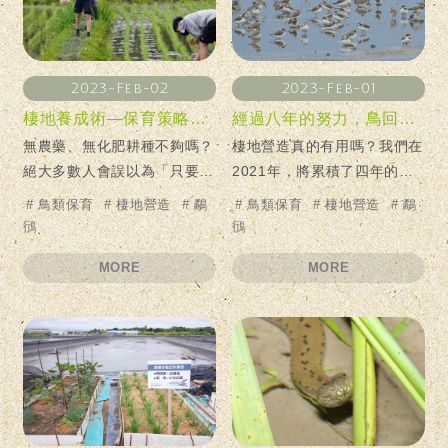
2023-Feb-02
2023-Feb-01
棲地養成術—保育策略大解密！
經過八年的努力，鳥回來了嗎！？
無農藥、無化肥耕種不夠嗎？
棲地營造真的有用嗎？我們在
絕大多數人會誤以為「只要農
2021年，將累積了四年的鳥
夫不使用農藥、化肥，田裡的
類調查資料進行分析，用科學
#
鳥類保育
#
棲地營造
#
鷸
#
鳥類保育
#
棲地營造
#
鷸
鳥兒自然而然就會增加」，但
數據證實，有超過10種以上
鴴
鴴
事實並非如此...
的鳥類數量增加
MORE
MORE