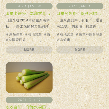
2023-Jan-31
2023-Jan-30
田董開外掛—保護水蛇的三芝水梯田
田董出任務—為地方量身打造棲地！
田董米產品中，有個「日曬台
田董米從2014年起在新南耕
南11號」的選項，難道保育
耘，一路走來的努力受到許多
水鳥的田董米移情別戀了？
消費者的支持與肯定，但我們
#
棲地營造
#
羅東林區管理處
#
鳥類保育
#
棲地營造
#
羅
嗯...與其說移情別戀，不如說
深知要守護蘭陽平原上的水
#
水蛇米
東林區管理處
是「愛太氾濫」才更貼切！
鳥，光靠新南是不夠的，
MORE
MORE
2024-Oct-17
吃茭白筍，守護水梯田生態！