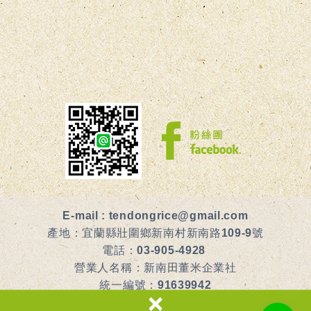
E-mail :
tendongrice@gmail.com
產地：宜蘭縣壯圍鄉新南村新南路109-9號
電話：
03-905-4928
營業人名稱：新南田董米企業社
統一編號：91639942
×
食品業者登錄字號：G-191639942-00000-7