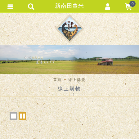
0
新南田董米
會員登入
會員註冊
忘記密碼
訂單查詢
匯款通知
首頁
線上購物
線上購物