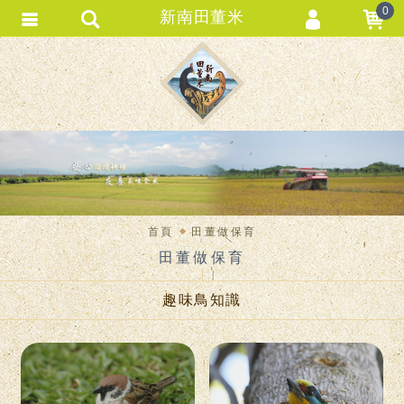
0
新南田董米
會員登入
會員註冊
忘記密碼
訂單查詢
匯款通知
首頁
田董做保育
田董做保育
趣味鳥知識