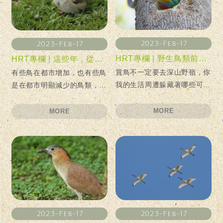
2023-Feb-17
2023-Feb-17
HRT專欄 | 野生鳥類前進都市？那些躲在你我身邊的可愛小萌鳥們
HRT專欄 | 這些年，從都市裡消失的那些小鳥們
賞鳥不一定要去深山野嶺，你
有些鳥在都市增加，也有些鳥
我的生活周遭躲藏著哪些可愛
是在都市明顯減少的鳥類，其
的小鄰居呢？！
中之一正是麻雀，蝦咪？有沒
有搞錯？
MORE
MORE
2023-Feb-17
2023-Feb-17