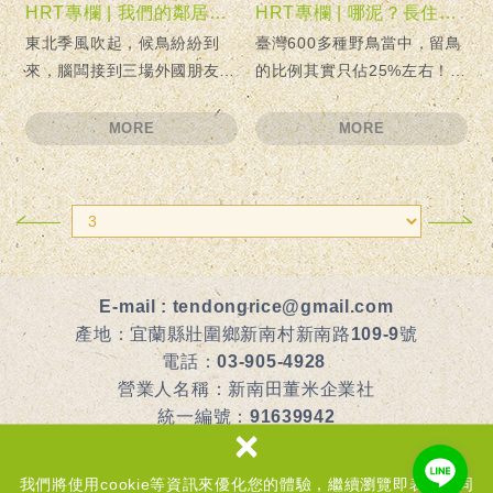
HRT專欄 | 我們的鄰居是他們的寶貝，外國人來臺灣都賞什麼鳥？
HRT專欄 | 哪泥？長住客只有四分之一！臺灣其他「野鳥」都是什麼來頭？
東北季風吹起，候鳥紛紛到
臺灣600多種野鳥當中，留鳥
來，腦闆接到三場外國朋友的
的比例其實只佔25%左右！
賞鳥邀約...
咦？那另外75%是什麼？
MORE
MORE
E-mail :
tendongrice@gmail.com
產地：宜蘭縣壯圍鄉新南村新南路109-9號
電話：
03-905-4928
營業人名稱：新南田董米企業社
統一編號：91639942
×
食品業者登錄字號：G-191639942-00000-7
我們將使用cookie等資訊來優化您的體驗，繼續瀏覽即表示您同