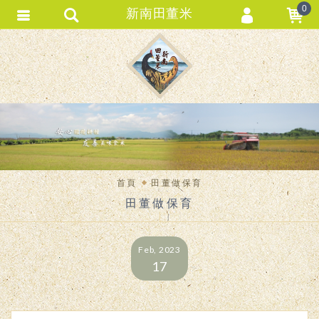
0
新南田董米
會員登入
會員註冊
忘記密碼
訂單查詢
匯款通知
首頁
田董做保育
田董做保育
Feb, 2023
17