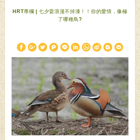
HRT專欄 | 七夕耍浪漫不掉漆！！你的愛情，像極
了哪種鳥?
W
S
h
i
a
n
t
a
s
W
A
e
p
i
p
b
o