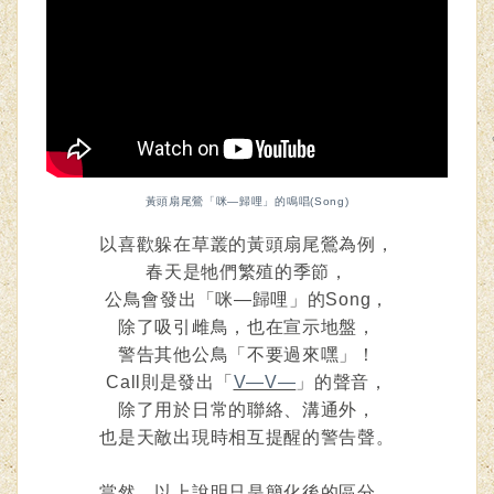
黃頭扇尾鶯「咪—歸哩」的鳴唱(Song)
以喜歡躲在草叢的黃頭扇尾鶯為例，
春天是牠們繁殖的季節，
公鳥會發出「咪—歸哩」的Song，
除了吸引雌鳥，也在宣示地盤，
警告其他公鳥「不要過來嘿」
！
Call則是發出「
V—V—
」的聲音，
除了用於日常的聯絡、溝通外，
也是天敵出現時相互提醒的警告聲。
當然，以上說明只是簡化後的區分，