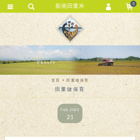
0
新南田董米
會員登入
會員註冊
忘記密碼
訂單查詢
匯款通知
首頁
田董做保育
田董做保育
Feb, 2023
21