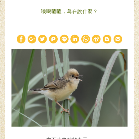
嘰嘰喳喳，鳥在說什麼？
W
S
h
i
a
n
t
a
s
W
A
e
p
i
p
b
o