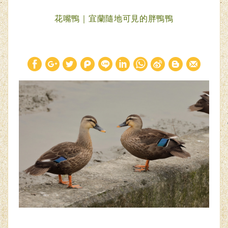
花嘴鴨｜宜蘭隨地可見的胖鴨鴨
W
S
h
i
a
n
t
a
s
W
A
e
p
i
p
b
o