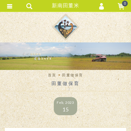
0
新南田董米
會員登入
會員註冊
忘記密碼
訂單查詢
匯款通知
首頁
田董做保育
田董做保育
Feb, 2023
15