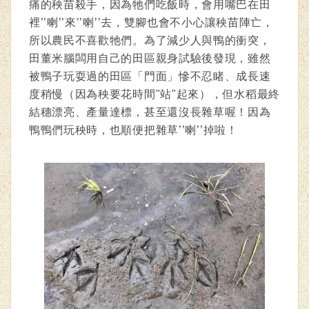
痛的秧苗殺手，因為牠們吃飯時，會用嘴巴在田
裡’’喇’’來’’喇’’去，雙腳也會不小心讓秧苗陣亡，
所以農民不喜歡牠們。為了減少人與鴨的衝突，
田董米腦闆用自己的田區親身試驗後發現，雖然
被鴨子玩耍過的田區「門面」慘不忍睹、成長速
度稍慢（因為秧要花時間"站"起來），但水稻最終
結穗漂亮、產量達標，甚至還沒長雜草喔！因為
鴨鴨們玩秧時，也順便把雜草
’’喇’’
掉啦！