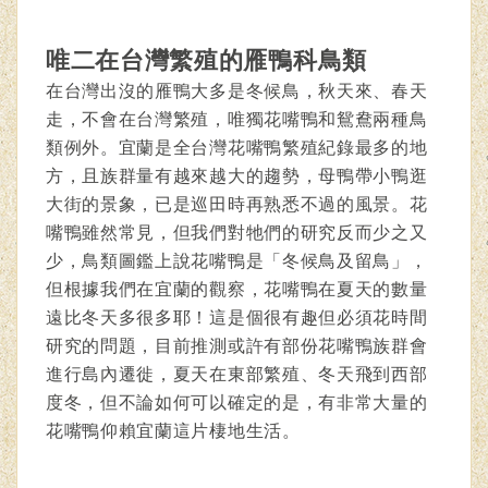
唯二在台灣繁殖的雁鴨科鳥類
在台灣出沒的雁鴨大多是冬候鳥，秋天來、春天
走，不會在台灣繁殖，唯獨花嘴鴨和鴛鴦兩種鳥
類例外。宜蘭是全台灣花嘴鴨繁殖紀錄最多的地
方，且族群量有越來越大的趨勢，母鴨帶小鴨逛
大街的景象，已是巡田時再熟悉不過的風景。花
嘴鴨雖然常見，但我們對牠們的研究反而少之又
少，鳥類圖鑑上說花嘴鴨是「冬候鳥及留鳥」，
但根據我們在宜蘭的觀察，花嘴鴨在夏天的數量
遠比冬天多很多耶！這是個很有趣但必須花時間
研究的問題，目前推測或許有部份花嘴鴨族群會
進行島內遷徙，夏天在東部繁殖、冬天飛到西部
度冬，但不論如何可以確定的是，有非常大量的
花嘴鴨仰賴宜蘭這片棲地生活。