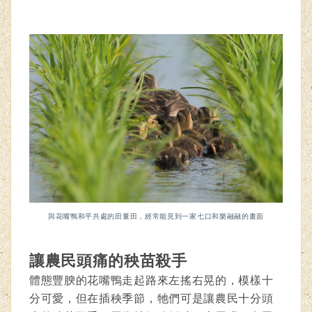
與花嘴鴨和平共處的田董田，經常能見到一家七口和樂融融的畫面
讓農民頭痛的秧苗殺手
體態豐腴的花嘴鴨走起路來左搖右晃的，模樣十
分可愛，但在插秧季節，牠們可是讓農民十分頭