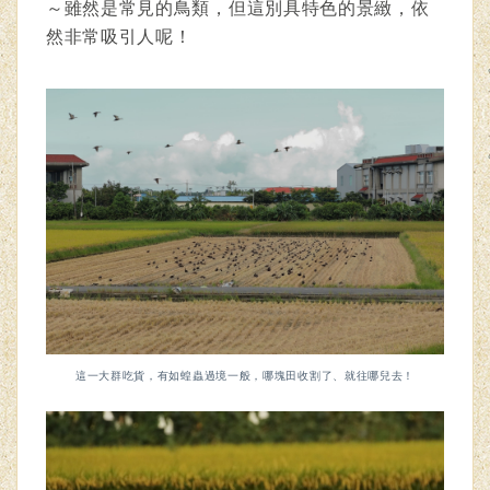
～雖然是常見的鳥類，但這別具特色的景緻，依
然非常吸引人呢！
這一大群吃貨，有如蝗蟲過境一般，哪塊田收割了、就往哪兒去！