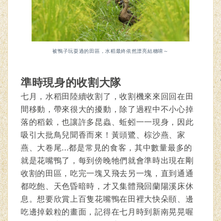
被鴨子玩耍過的田區，水稻最終依然漂亮結穗唷～
準時現身的收割大隊
七月，水稻田陸續收割了，收割機來來回回在田
間移動，帶來很大的擾動，除了過程中不小心掉
落的稻穀，也讓許多昆蟲、蚯蚓一一現身，因此
吸引大批鳥兒聞香而來！黃頭鷺、棕沙燕、家
燕、大卷尾...都是常見的食客，其中數量最多的
就是花嘴鴨了，每到傍晚牠們就會準時出現在剛
收割的田區，吃完一塊又飛去另一塊，直到通通
都吃飽、天色昏暗時，才又集體飛回蘭陽溪床休
息。想要欣賞上百隻花嘴鴨在田裡大快朵頤、邊
吃邊掉穀粒的畫面，記得在七月時到新南晃晃喔