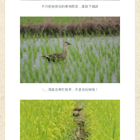
不只把秧苗玩到東倒西歪，還留下鐵證
ㄟ...我是在幫忙除草，不是在玩秧啦！